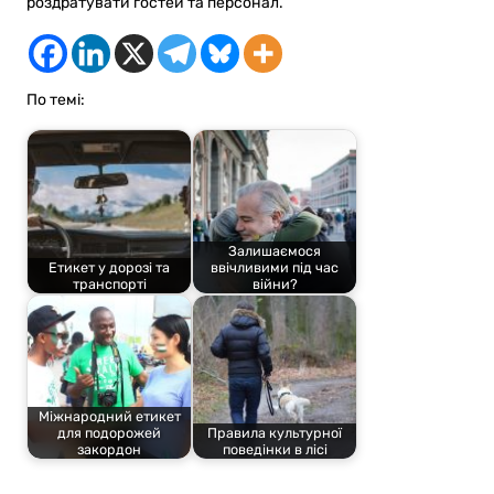
роздратувати гостей та персонал.
По темі:
Залишаємося
Етикет у дорозі та
ввічливими під час
транспорті
війни?
Міжнародний етикет
для подорожей
Правила культурної
закордон
поведінки в лісі