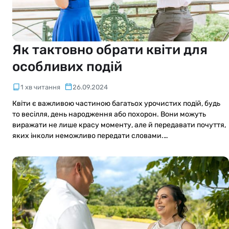
Як тактовно обрати квіти для
особливих подій
1 хв читання
26.09.2024
Квіти є важливою частиною багатьох урочистих подій, будь
то весілля, день народження або похорон. Вони можуть
виражати не лише красу моменту, але й передавати почуття,
яких інколи неможливо передати словами.…