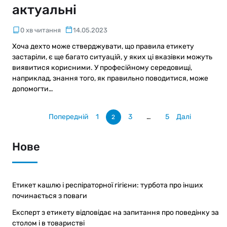
актуальні
0 хв читання
14.05.2023
Хоча дехто може стверджувати, що правила етикету
застаріли, є ще багато ситуацій, у яких ці вказівки можуть
виявитися корисними. У професійному середовищі,
наприклад, знання того, як правильно поводитися, може
допомогти…
Попередній
1
3
…
5
Далі
2
Нове
Етикет кашлю і респіраторної гігієни: турбота про інших
починається з поваги
Експерт з етикету відповідає на запитання про поведінку за
столом і в товаристві