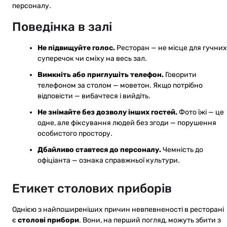
персоналу.
Поведінка в залі
Не підвищуйте голос.
Ресторан — не місце для гучних
суперечок чи сміху на весь зал.
Вимкніть або приглушіть телефон.
Говорити
телефоном за столом — моветон. Якщо потрібно
відповісти — вибачтеся і вийдіть.
Не знімайте без дозволу інших гостей.
Фото їжі — це
одне, але фіксування людей без згоди — порушення
особистого простору.
Дбайливо ставтеся до персоналу.
Чемність до
офіціанта — ознака справжньої культури.
Етикет столових приборів
Однією з найпоширеніших причин невпевненості в ресторані
є
столові прибори
. Вони, на перший погляд, можуть збити з