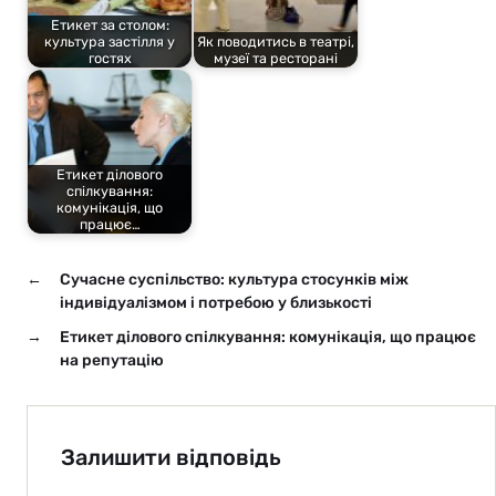
Етикет за столом:
культура застілля у
Як поводитись в театрі,
гостях
музеї та ресторані
Етикет ділового
спілкування:
комунікація, що
працює…
←
Сучасне суспільство: культура стосунків між
індивідуалізмом і потребою у близькості
→
Етикет ділового спілкування: комунікація, що працює
на репутацію
Залишити відповідь