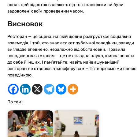
однак цей відсоток залежить від того наскільки ви були
задоволені своїм проведеним часом.
Висновок
Ресторан — це сцена, на якій щодня розігрується соціальна
взаємодія. І той, хто знає етикет публічної поведінки, завжди
виглядає впевнено, незалежно від обстановки. Правила
поводження за столом — це не складна наука, а мова поваги
до себе й інших. І пам’ятайте: навіть найвишуканіший
ресторан не створює атмосферу сам — її створюємо ми своєю
поведінкою.
По темі: