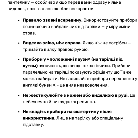
пантелику — особливо якщо перед вами одразу кілька
виделок, ножів та ложок. Але все просто:
Правило ззовні всередину.
Використовуйте прибори
починаючи з найдальших від тарілки — у міру зміни
страв.
Виделка зліва, ніж справа.
Якщо ніж не потрібен —
тримайте вилку правою рукою.
Прибори у «положенні паузи» (на тарілці під
кутом)
означають, що ви ще не закінчили. Прибори
паралельно на тарілці показують офіціанту що її вже
можна забирати. Не залишайте прибори перехресно у
вигляді букви Х – це вияв невдоволення.
Не жестикулюйте з ножем або виделкою в руці.
Це
небезпечно й виглядає агресивно.
Не кладіть прибори на скатертину після
використання.
Лише на тарілку або спеціальну
підставку.