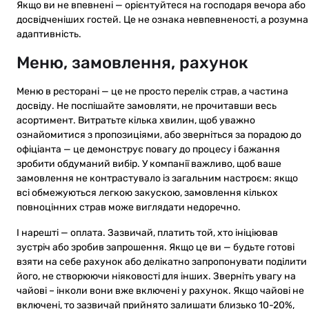
Якщо ви не впевнені — орієнтуйтеся на господаря вечора або
досвідченіших гостей. Це не ознака невпевненості, а розумна
адаптивність.
Меню, замовлення, рахунок
Меню в ресторані — це не просто перелік страв, а частина
досвіду. Не поспішайте замовляти, не прочитавши весь
асортимент. Витратьте кілька хвилин, щоб уважно
ознайомитися з пропозиціями, або зверніться за порадою до
офіціанта — це демонструє повагу до процесу і бажання
зробити обдуманий вибір. У компанії важливо, щоб ваше
замовлення не контрастувало із загальним настроєм: якщо
всі обмежуються легкою закускою, замовлення кількох
повноцінних страв може виглядати недоречно.
І нарешті — оплата. Зазвичай, платить той, хто ініціював
зустріч або зробив запрошення. Якщо це ви — будьте готові
взяти на себе рахунок або делікатно запропонувати поділити
його, не створюючи ніяковості для інших. Зверніть увагу на
чайові – інколи вони вже включені у рахунок. Якщо чайові не
включені, то зазвичай прийнято залишати близько 10-20%,