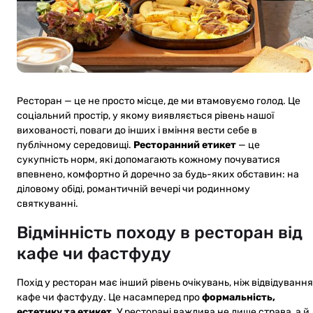
Ресторан — це не просто місце, де ми втамовуємо голод. Це
соціальний простір, у якому виявляється рівень нашої
вихованості, поваги до інших і вміння вести себе в
публічному середовищі.
Ресторанний етикет
— це
сукупність норм, які допомагають кожному почуватися
впевнено, комфортно й доречно за будь-яких обставин: на
діловому обіді, романтичній вечері чи родинному
святкуванні.
Відмінність походу в ресторан від
кафе чи фастфуду
Похід у ресторан має інший рівень очікувань, ніж відвідування
кафе чи фастфуду. Це насамперед про
формальність,
естетику та етикет
. У ресторані важлива не лише страва, а й