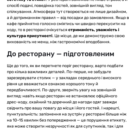
спосіб подачі, поведінка гостей, зовнішній вигляд, тон
спілкування. Атмосфера тут створюється не лише дизайном,
а й дотриманням правил — від посадки до замовлення. Якщо в
кафе прийнятно голосно сміятись чи швидко перекусити на
ходу, то в ресторані очікується
стриманість, уважність і
культура присутності
. Це місце, де ми демонструємо свою
вихованість не менш, ніж гастрономічні вподобання.
До ресторану — підготовленим
Ще до того, як ви перетнете поріг ресторану, варто подбати
про кілька важливих деталей. По-перше, не забудьте
зарезервувати столик — у закладах середнього і високого
рівня це вважається ознакою хорошого тону й
передбачливості. По-друге, зверніть увагу на зовнішній
вигляд: навіть якщо ресторан не встановлює офіційного
дрес-коду, охайний та доречний до нагоди одяг завжди
свідчить про вашу повагу до місця і його гостей. І нарешті,
пунктуальність: запізнення на зустріч у ресторані більше ніж
на 10–15 хвилин без попередження — це порушення етикету,
яке може створити незручності як для супутників, так і для